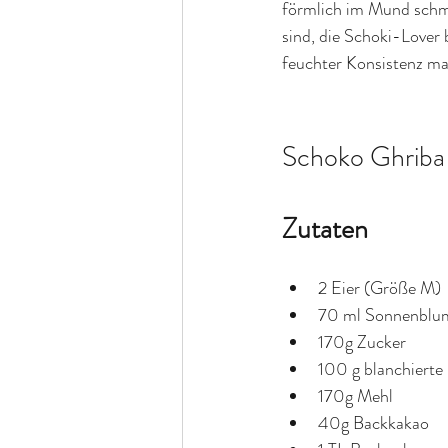
förmlich im Mund schme
sind, die Schoki-Lover
feuchter Konsistenz ma
Schoko Ghriba
Zutaten
2 Eier (Größe M) 
70 ml Sonnenblu
170g Zucker 
100 g blanchiert
170g Mehl 
40g Backkakao 