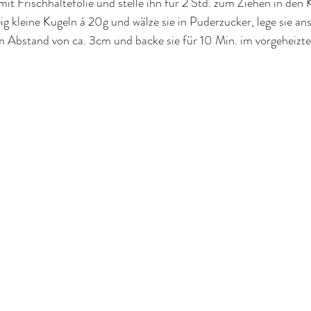
it Frischhaltefolie und stelle ihn für 2 Std. zum Ziehen in den
 kleine Kugeln á 20g und wälze sie in Puderzucker, lege sie ans
m Abstand von ca. 3cm und backe sie für 10 Min. im vorgeheizt