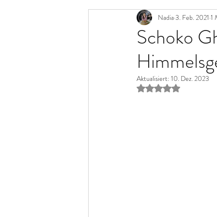
Kekse & Plätzchen
Nadia
3. Feb. 2021
Kuchen
1 
Schoko Gh
Himmelsg
Tajine
Snacks
Vegan
Aktualisiert:
10. Dez. 2023
Mit NaN von 5 Stern
Desserts
Vegetarisch