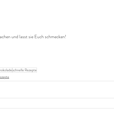
chen und lasst sie Euch schmecken!
hokolade
schnelle Rezepte
ezepte