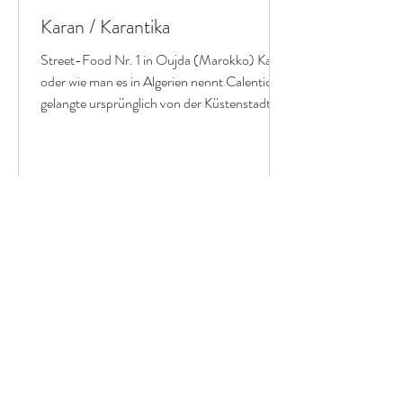
Karan / Karantika
Street-Food Nr. 1 in Oujda (Marokko) Karan
oder wie man es in Algerien nennt Calentica
gelangte ursprünglich von der Küstenstadt...
Datenschutzerklärung
Impressum
© 2026 Atlas Küche