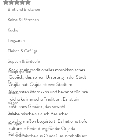
Mit NaN von 5 Sternen bewertet.
Brot und Brötchen
Kekse & Plätzchen
Kuchen
Teigwaren
Fleisch & Geflügel
Suppen & Eintöpfe
Kaak ist ein traditionelles marokkanisches 
Hauptspeisen
Gebäck, das seinen Ursprung in der Stadt 
Tajine
Oujda hat. Oujda ist eine Stadt im 
Nordosten Marokkos und bekannt für ihre 
Snacks
reiche kulinarische Tradition. Es ist ein 
Vegan
köstliches Gebäck, das sowohl 
Salate
Einheimische als auch Besucher 
gleichermaßen begeistert. Es hat eine tiefe 
Beilagen
kulturelle Bedeutung für die Oujada 
Getränke
(Einheimische aus Oujda), es symbolisiert 