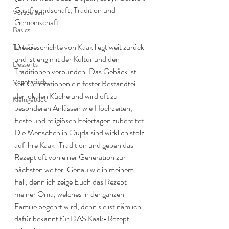
Gastfreundschaft, Tradition und 
Vorspeisen
Gemeinschaft. 
Basics
Die Geschichte von Kaak liegt weit zurück 
Torten
und ist eng mit der Kultur und den 
Desserts
Traditionen verbunden. Das Gebäck ist 
Vegetarisch
seit Generationen ein fester Bestandteil 
der lokalen Küche und wird oft zu 
Kleingebäck
besonderen Anlässen wie Hochzeiten, 
Feste und religiösen Feiertagen zubereitet. 
Die Menschen in Oujda sind wirklich stolz 
auf ihre Kaak-Tradition und geben das 
Rezept oft von einer Generation zur 
nächsten weiter. Genau wie in meinem 
Fall, denn ich zeige Euch das Rezept 
meiner Oma, welches in der ganzen 
Familie begehrt wird, denn sie ist nämlich 
dafür bekannt für DAS Kaak-Rezept 