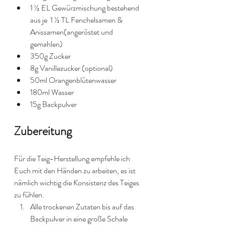
1 ½ EL Gewürzmischung bestehend 
aus je  1 ½ TL Fenchelsamen & 
Anissamen(angeröstet und 
gemahlen)
350g Zucker 
8g Vanillezucker (optional)
50ml Orangenblütenwasser 
180ml Wasser
15g Backpulver
Zubereitung
Für die Teig-Herstellung empfehle ich 
Euch mit den Händen zu arbeiten, es ist 
nämlich wichtig die Konsistenz des Teiges 
zu fühlen. 
Alle trockenen Zutaten bis auf das 
Backpulver in eine große Schale 