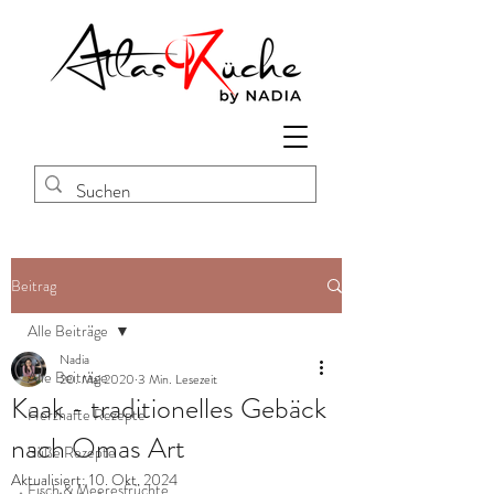
Beitrag
Alle Beiträge
Nadia
Alle Beiträge
20. Mai 2020
3 Min. Lesezeit
Kaak - traditionelles Gebäck
Herzhafte Rezepte
nach Omas Art
Süße Rezepte
Aktualisiert:
10. Okt. 2024
Fisch & Meeresfrüchte